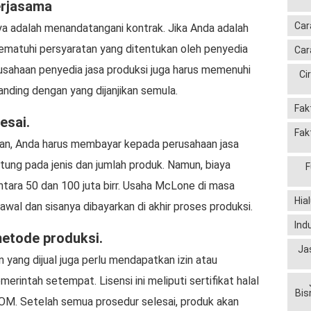
erjasama
Car
nya adalah menandatangani kontrak. Jika Anda adalah
ematuhi persyaratan yang ditentukan oleh penyedia
Car
perusahaan penyedia jasa produksi juga harus memenuhi
Ci
nding dengan yang dijanjikan semula.
Fak
esai.
Fak
ian, Anda harus membayar kepada perusahaan jasa
ntung pada jenis dan jumlah produk. Namun, biaya
F
ntara 50 dan 100 juta birr. Usaha McLone di masa
Hia
al dan sisanya dibayarkan di akhir proses produksi.
Ind
metode produksi.
Ja
n yang dijual juga perlu mendapatkan izin atau
rintah setempat. Lisensi ini meliputi sertifikat halal
Bis
BPOM. Setelah semua prosedur selesai, produk akan