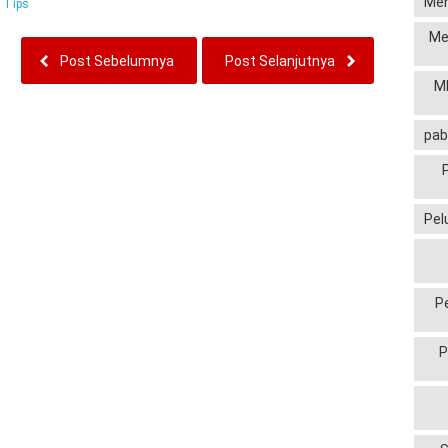
Men
:
Tips
Me
Post Sebelumnya
Post Selanjutnya
MP
pab
Pel
P
P