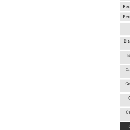
Ber
Ber
Bia
B
Ca
Ca
C