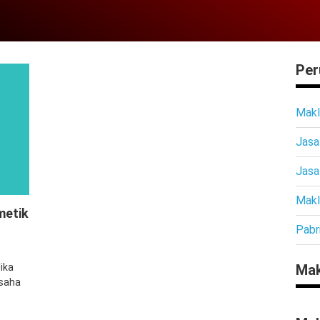
Per
Makl
Jasa
Jasa
Makl
metik
Pabr
Mak
ika
saha