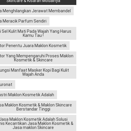
Skincare & Kisaran Modalnya
a Menghilangkan Jerawat Membandel
a Meracik Parfum Sendiri
ri Sel Kulit Mati Pada Wajah Yang Harus
Kamu Tau !
tor Penentu Juara Maklon Kosmetik
tor Yang Mempengaruhi Proses Maklon
Kosmetik & Skincare
ungsi Manfaat Masker Kopi Bagi Kulit
Wajah Anda
luronat
ustri Maklon Kosmetik Adalah
sa Maklon Kosmetik & Maklon Skincare
Berstandar Tinggi
Jasa Maklon Kosmetik Adalah Solusi
nis Kecantikan Jasa Maklon Kosmetik &
Jasa maklon Skincare