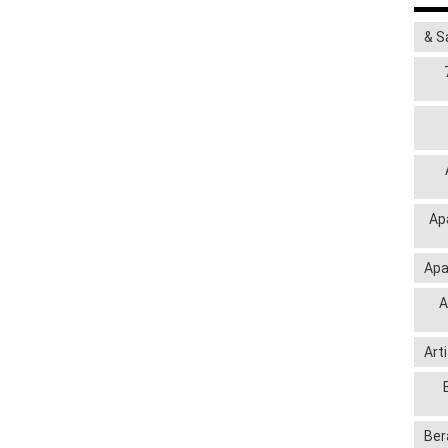
& S
Ap
Apa
A
Art
Ber