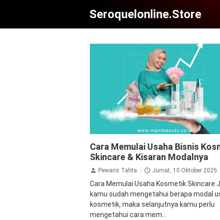
Seroquelonline.store
Cara Memulai Usaha Bisnis Kosmetik
Cara Memulai Usaha Bisnis Kos
Skincare & Kisaran Modalnya
Skincare & Kisaran Modalnya
Pewaris Tahta
Jumat, 10 Oktober 2025
Cara Memulai Usaha Kosmetik Skincare J
kamu sudah mengetahui berapa modal u
kosmetik, maka selanjutnya kamu perlu
mengetahui cara mem...