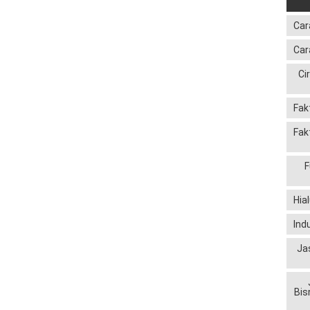
Car
Car
Ci
Fak
Fak
F
Hia
Ind
Ja
Bis