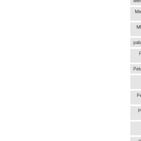
Men
Me
MP
pab
Pel
P
P