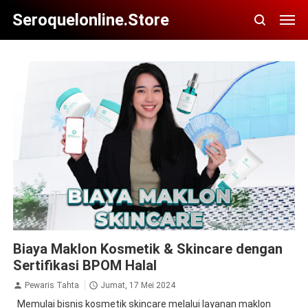
Seroquelonline.store
Biaya Maklon Kosmetik & Skincare dengan Sertifikasi
Biaya Maklon Kosmetik & Skincare dengan
BPOM Halal
Sertifikasi BPOM Halal
Pewaris Tahta
Jumat, 17 Mei 2024
Memulai bisnis kosmetik skincare melalui layanan maklon