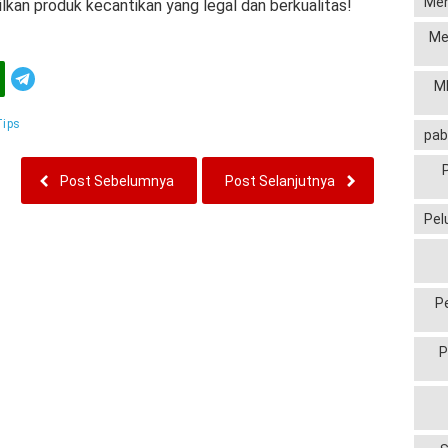
Men
an produk kecantikan yang legal dan berkualitas!
Me
Telegram
MP
Tips
pab
Post Sebelumnya
Post Selanjutnya
Pel
P
P