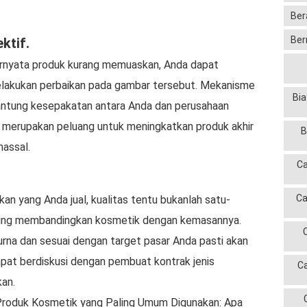
Ber
Ber
ktif.
ternyata produk kurang memuaskan, Anda dapat
elakukan perbaikan pada gambar tersebut. Mekanisme
Bia
rgantung kesepakatan antara Anda dan perusahaan
ga merupakan peluang untuk meningkatkan produk akhir
B
massal.
Ca
Ca
an yang Anda jual, kualitas tentu bukanlah satu-
ering membandingkan kosmetik dengan kemasannya.
na dan sesuai dengan target pasar Anda pasti akan
pat berdiskusi dengan pembuat kontrak jenis
C
an.
roduk Kosmetik yang Paling Umum Digunakan: Apa