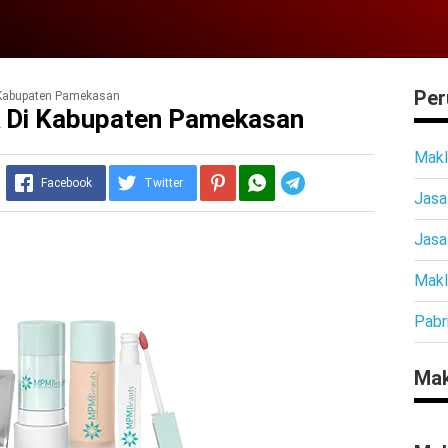
Per
 Kabupaten Pamekasan
 Di Kabupaten Pamekasan
Makl
Telegram
Facebook
Twitter
Jasa
Jasa
Makl
Pabr
Mak