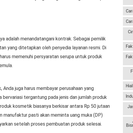
Car
Car
Ci
nya adalah menandatangani kontrak. Sebagai pemilik
Fak
an yang ditetapkan oleh penyedia layanan resmi. Di
uga harus memenuhi persyaratan serupa untuk produk
Fak
emula.
F
Hia
k, Anda juga harus membayar perusahaan yang
Ind
 bervariasi tergantung pada jenis dan jumlah produk
produk kosmetik biasanya berkisar antara Rp 50 jutaan
Ja
an manufaktur pasti akan meminta uang muka (DP)
bayarkan setelah proses pembuatan produk selesai.
Bis