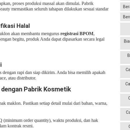
apkan, proses produksi massal akan dimulai. Pabrik
Ber
eauty memastikan seluruh tahapan dilakukan sesuai standar
Ber
fikasi Halal
maklon akan membantu mengurus
registrasi BPOM
,
. Dengan begitu, produk Anda dapat dipasarkan secara legal
Bia
B
i
Ca
s dengan rapi dan siap dikirim. Anda bisa memilih apakah
e, atau distributor.
Ca
 dengan Pabrik Kosmetik
ak maklon. Pastikan setiap detail mulai dari bahan, warna,
C
 (minimum order quantity), waktu produksi, dan hak
alam kontrak resmi.