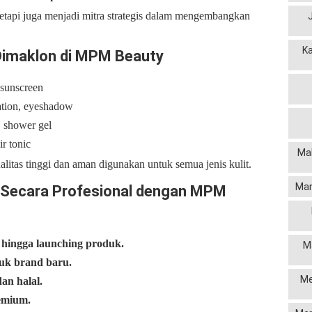
tapi juga menjadi mitra strategis dalam mengembangkan
K
Dimaklon di MPM Beauty
 sunscreen
ation, eyeshadow
, shower gel
r tonic
Mak
itas tinggi dan aman digunakan untuk semua jenis kulit.
Man
 Secara Profesional dengan MPM
hingga launching produk.
M
ntuk brand baru.
Me
n halal.
remium.