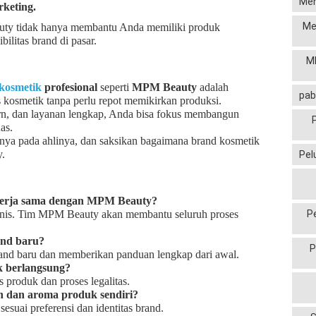
Men
rketing.
Me
uty tidak hanya membantu Anda memiliki produk
bilitas brand di pasar.
MP
kosmetik
profesional
seperti
MPM Beauty
adalah
pab
 kosmetik tanpa perlu repot memikirkan produksi.
ern, dan layanan lengkap, Anda bisa fokus membangun
as.
esnya pada ahlinya, dan saksikan bagaimana brand kosmetik
.
Pel
 kerja sama dengan MPM Beauty?
snis. Tim MPM Beauty akan membantu seluruh proses
P
nd baru?
P
and baru dan memberikan panduan lengkap dari awal.
k berlangsung?
s produk dan proses legalitas.
n dan aroma produk sendiri?
suai preferensi dan identitas brand.