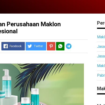
Per
an Perusahaan Maklon
sional
Makl
Jasa
Telegram
Facebook
Twitter
Jasa
Makl
Pabr
Mak