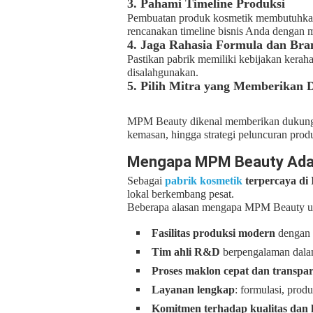
3. Pahami Timeline Produksi
Pembuatan produk kosmetik membutuhkan wa
rencanakan timeline bisnis Anda dengan 
4. Jaga Rahasia Formula dan Bra
Pastikan pabrik memiliki kebijakan kerah
disalahgunakan.
5. Pilih Mitra yang Memberikan
MPM Beauty dikenal memberikan dukunga
kemasan, hingga strategi peluncuran prod
Mengapa MPM Beauty Adala
Sebagai
pabrik kosmetik
terpercaya di 
lokal berkembang pesat.
Beberapa alasan mengapa MPM Beauty un
Fasilitas produksi modern
dengan s
Tim ahli R&D
berpengalaman dala
Proses maklon cepat dan transpa
Layanan lengkap
: formulasi, produ
Komitmen terhadap kualitas dan