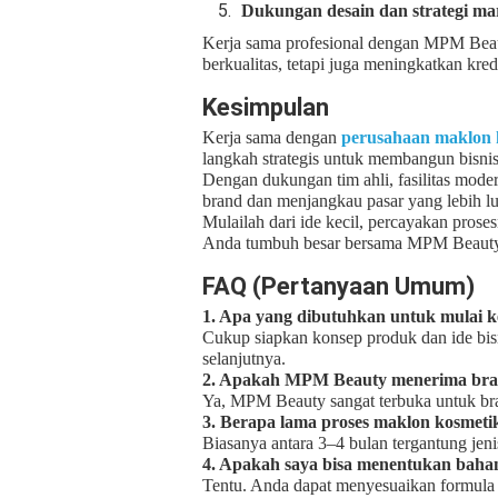
Dukungan desain dan strategi ma
Kerja sama profesional dengan MPM Bea
berkualitas, tetapi juga meningkatkan kredi
Kesimpulan
Kerja sama dengan
perusahaan maklon 
langkah strategis untuk membangun bisnis
Dengan dukungan tim ahli, fasilitas mod
brand dan menjangkau pasar yang lebih lu
Mulailah dari ide kecil, percayakan pros
Anda tumbuh besar bersama MPM Beauty
FAQ (Pertanyaan Umum)
1. Apa yang dibutuhkan untuk mulai
Cukup siapkan konsep produk dan ide bi
selanjutnya.
2. Apakah MPM Beauty menerima bra
Ya, MPM Beauty sangat terbuka untuk br
3. Berapa lama proses maklon kosmeti
Biasanya antara 3–4 bulan tergantung jeni
4. Apakah saya bisa menentukan baha
Tentu. Anda dapat menyesuaikan formula se