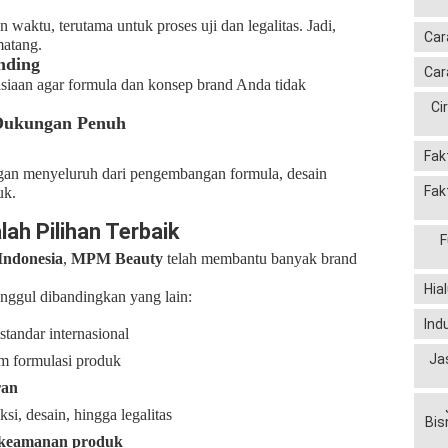
ktu, terutama untuk proses uji dan legalitas. Jadi,
Car
matang.
nding
Car
asiaan agar formula dan konsep brand Anda tidak
Ci
 Dukungan Penuh
Fak
n menyeluruh dari pengembangan formula, desain
Fak
uk.
h Pilihan Terbaik
F
Indonesia
,
MPM Beauty
telah membantu banyak brand
Hia
ggul dibandingkan yang lain:
Ind
tandar internasional
Ja
m formulasi produk
ran
ksi, desain, hingga legalitas
Bis
 keamanan produk