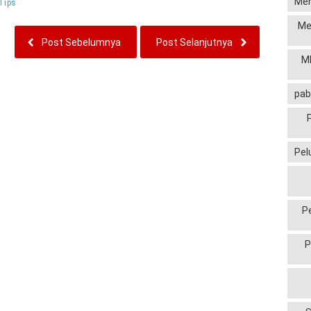
Men
Tips
Me
Post Sebelumnya
Post Selanjutnya
MP
pab
Pel
P
P