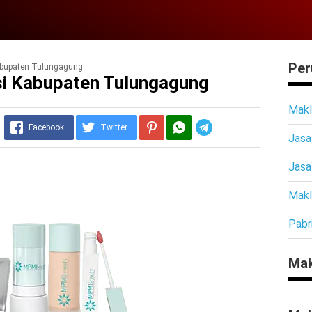
Per
abupaten Tulungagung
si Kabupaten Tulungagung
Makl
Telegram
Facebook
Twitter
Jasa
Jasa
Makl
Pabr
Mak