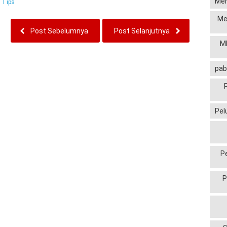
Men
:
Tips
Me
Post Sebelumnya
Post Selanjutnya
MP
pab
Pel
P
P