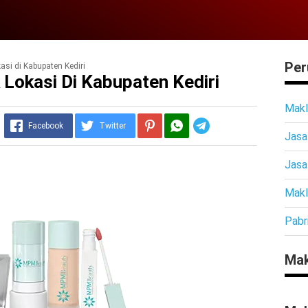
Per
si di Kabupaten Kediri
Lokasi Di Kabupaten Kediri
Makl
Telegram
Facebook
Twitter
Jasa
Jasa
Makl
Pabr
Mak