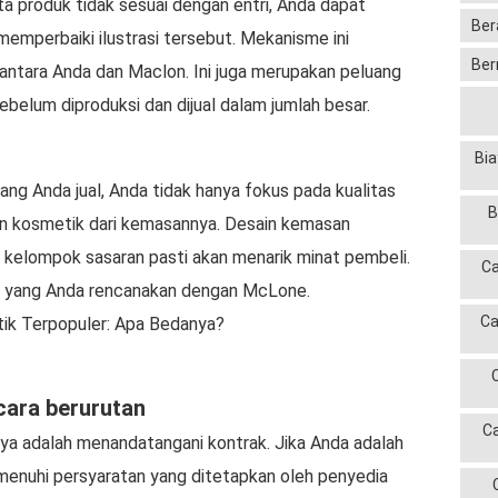
ta produk tidak sesuai dengan entri, Anda dapat
Ber
emperbaiki ilustrasi tersebut. Mekanisme ini
Ber
 antara Anda dan Maclon. Ini juga merupakan peluang
belum diproduksi dan dijual dalam jumlah besar.
Bia
ang Anda jual, Anda tidak hanya fokus pada kualitas
B
n kosmetik dari kemasannya. Desain kemasan
 kelompok sasaran pasti akan menarik minat pembeli.
Ca
n yang Anda rencanakan dengan McLone.
Ca
ik Terpopuler: Apa Bedanya?
cara berurutan
C
nya adalah menandatangani kontrak. Jika Anda adalah
menuhi persyaratan yang ditetapkan oleh penyedia