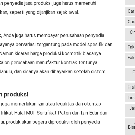
haan penyedia jasa produksi juga harus memenuhi
Car
n, seperti yang dijanjikan sejak awal.
Car
Ci
k, Anda juga harus membayar perusahaan penyedia
iayanya bervariasi tergantung pada model spesifik dan
Fak
 Namun kisaran harga produksi kosmetik biasanya
Fak
 Calon perusahaan manufaktur kontrak tentunya
ahulu, dan sisanya akan dibayarkan setelah sistem
F
Hia
n produksi
Ind
 juga memerlukan izin atau legalitas dari otoritas
Ja
ifikat Halal MUI, Sertifikat Paten dan Izin Edar dari
, produk akan segera diproduksi oleh penyedia
Bis