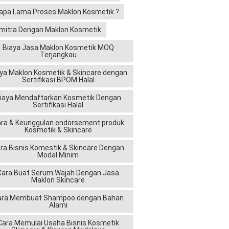
apa Lama Proses Maklon Kosmetik ?
ulasi,
mitra Dengan Maklon Kosmetik
Biaya Jasa Maklon Kosmetik MOQ
Terjangkau
at
ya Maklon Kosmetik & Skincare dengan
Sertifikasi BPOM Halal
iaya Mendaftarkan Kosmetik Dengan
Sertifikasi Halal
ra & Keunggulan endorsement produk
Kosmetik & Skincare
anan dan
ra Bisnis Komestik & Skincare Dengan
Modal Minim
al, pastikan
Cara Buat Serum Wajah Dengan Jasa
Maklon Skincare
ara Membuat Shampoo dengan Bahan
Alami
Cara Memulai Usaha Bisnis Kosmetik