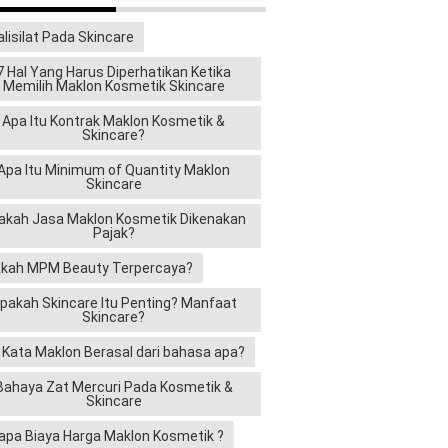
alisilat Pada Skincare
7 Hal Yang Harus Diperhatikan Ketika
Memilih Maklon Kosmetik Skincare
an dalam
Apa Itu Kontrak Maklon Kosmetik &
Skincare?
ereka
Apa Itu Minimum of Quantity Maklon
Skincare
akah Jasa Maklon Kosmetik Dikenakan
Pajak?
kah MPM Beauty Terpercaya?
 mengikuti
pakah Skincare Itu Penting? Manfaat
 seperti
Skincare?
i Kata Maklon Berasal dari bahasa apa?
Bahaya Zat Mercuri Pada Kosmetik &
Skincare
apa Biaya Harga Maklon Kosmetik ?