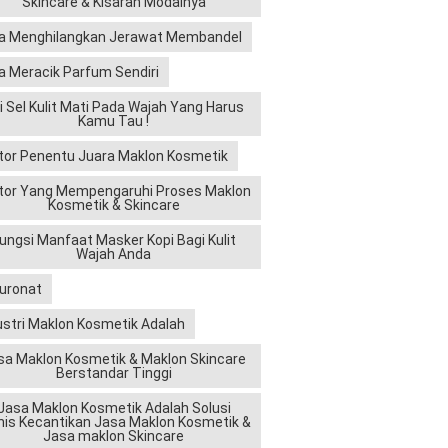
Skincare & Kisaran Modalnya
a Menghilangkan Jerawat Membandel
sarkan
a Meracik Parfum Sendiri
ri Sel Kulit Mati Pada Wajah Yang Harus
Kamu Tau !
tor Penentu Juara Maklon Kosmetik
tor Yang Mempengaruhi Proses Maklon
Kosmetik & Skincare
a
ungsi Manfaat Masker Kopi Bagi Kulit
Wajah Anda
luronat
ustri Maklon Kosmetik Adalah
sa Maklon Kosmetik & Maklon Skincare
Berstandar Tinggi
Jasa Maklon Kosmetik Adalah Solusi
erek Anda.
nis Kecantikan Jasa Maklon Kosmetik &
Jasa maklon Skincare