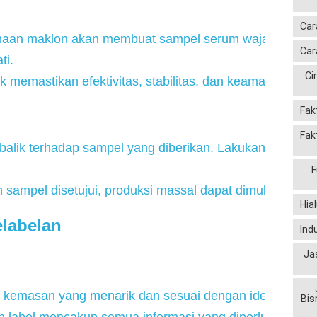
Car
haan maklon akan membuat sampel serum wajah berda
Car
ti.
Ci
uk memastikan efektivitas, stabilitas, dan keamanannya.
Fak
Fak
balik terhadap sampel yang diberikan. Lakukan revisi jik
F
h sampel disetujui, produksi massal dapat dimulai.
Hia
labelan
Ind
Ja
n kemasan yang menarik dan sesuai dengan identitas m
Bis