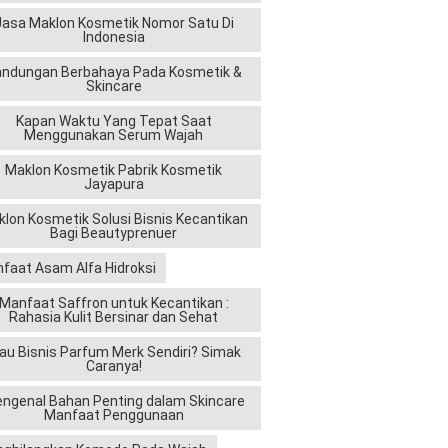
rti bahan,
Jasa Maklon Kosmetik Nomor Satu Di
Indonesia
andungan Berbahaya Pada Kosmetik &
Skincare
Kapan Waktu Yang Tepat Saat
daan
Menggunakan Serum Wajah
Maklon Kosmetik Pabrik Kosmetik
Jayapura
lon Kosmetik Solusi Bisnis Kecantikan
Bagi Beautyprenuer
faat Asam Alfa Hidroksi
Manfaat Saffron untuk Kecantikan :
Rahasia Kulit Bersinar dan Sehat
tuk
au Bisnis Parfum Merk Sendiri? Simak
Caranya!
k
ngenal Bahan Penting dalam Skincare
Manfaat Penggunaan