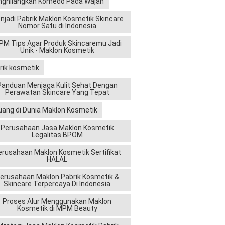
ghilangkan Komedo Pada Wajah
njadi Pabrik Maklon Kosmetik Skincare
Nomor Satu di Indonesia
 maupun
M Tips Agar Produk Skincaremu Jadi
Unik - Maklon Kosmetik
ggan.
rik kosmetik
Panduan Menjaga Kulit Sehat Dengan
Perawatan Skincare Yang Tepat
uang di Dunia Maklon Kosmetik
Perusahaan Jasa Maklon Kosmetik
Legalitas BPOM
ien dan
 Anda dapat
erusahaan Maklon Kosmetik Sertifikat
HALAL
n kebutuhan
erusahaan Maklon Pabrik Kosmetik &
Skincare Terpercaya Di Indonesia
Proses Alur Menggunakan Maklon
Kosmetik di MPM Beauty