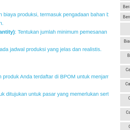
Ber
an biaya produksi, termasuk pengadaan bahan baku, form
Ber
n.
ntity)
: Tentukan jumlah minimum pemesanan yang dap
Bia
 ada jadwal produksi yang jelas dan realistis.
B
Ca
an produk Anda terdaftar di BPOM untuk menjamin keam
Ca
duk ditujukan untuk pasar yang memerlukan sertifikasi hal
C