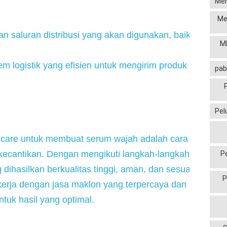
Men
Me
an saluran distribusi yang akan digunakan, baik online
MP
tem logistik yang efisien untuk mengirim produk ke pelan
pab
Pel
care untuk membuat serum wajah adalah cara yang efis
 kecantikan. Dengan mengikuti langkah-langkah di atas,
P
ihasilkan berkualitas tinggi, aman, dan sesuai denga
P
ekerja dengan jasa maklon yang terpercaya dan memiliki
ntuk hasil yang optimal.