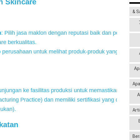
n Skincare
& S
n
: Pilih jasa maklon dengan reputasi baik dan pengalam
e berkualitas.
lio perusahaan untuk melihat produk-produk yang telah m
Ap
Apa
unjungan ke fasilitas produksi untuk memastikan mereka
A
ring Practice) dan memiliki sertifikasi yang diperlukan
lukan).
Art
katan
Ber