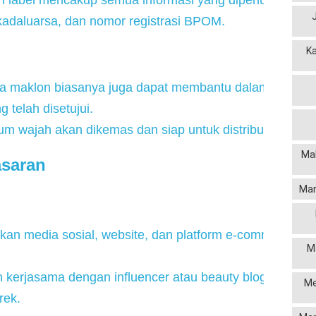
an label mencakup semua informasi yang diperlukan sepe
kadaluarsa, dan nomor registrasi BPOM.
K
sa maklon biasanya juga dapat membantu dalam penga
 telah disetujui.
um wajah akan dikemas dan siap untuk distribusi.
Mak
asaran
Man
tkan media sosial, website, dan platform e-commerce un
M
 kerjasama dengan influencer atau beauty blogger untu
Me
rek.