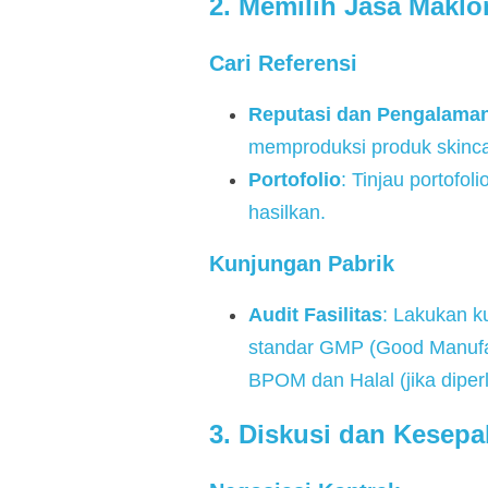
2. Memilih Jasa Maklo
Cari Referensi
Reputasi dan Pengalama
memproduksi produk skincar
Portofolio
: Tinjau portofo
hasilkan.
Kunjungan Pabrik
Audit Fasilitas
: Lakukan k
standar GMP (Good Manufactu
BPOM dan Halal (jika diper
3. Diskusi dan Kesepa