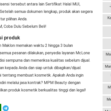
isensi tersebut antara lain Sertifikat Halal MUI,
. Setelah semua dokumen lengkap, produk akan segera
K
ur pilihan Anda.
, Coba Dulu Sebelum Beli!
si produk
n Maklon memakan waktu 2 hingga 3 bulan
h semua pesanan dilakukan, penyedia layanan McLone
Mak
si sempurna dan memeriksa kualitas sebelum dijual.
Man
an kepada Anda dan siap untuk dibagikan/dijual.
ui tentang membuat kosmetik. Apakah Anda ingin
iri melalui jasa kontrak? MPM Beauty dengan
M
an produk kosmetik berkualitas tinggi dan legal!
Me
Telegram