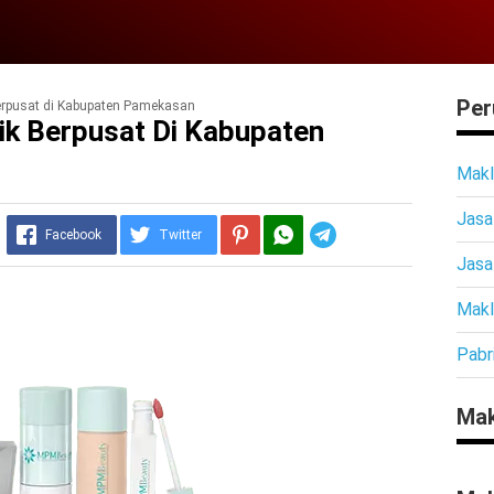
Per
erpusat di Kabupaten Pamekasan
ik Berpusat Di Kabupaten
Makl
Jasa
Telegram
Facebook
Twitter
Jasa
Makl
Pabr
Mak