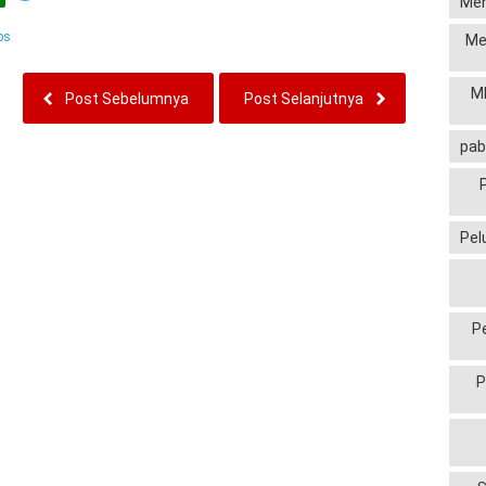
Men
ps
Me
MP
Post Sebelumnya
Post Selanjutnya
pab
Pel
P
P