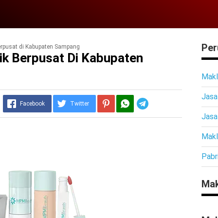
Per
erpusat di Kabupaten Sampang
ik Berpusat Di Kabupaten
Makl
Jasa
Telegram
Facebook
Twitter
Jasa
Makl
Pabr
Mak