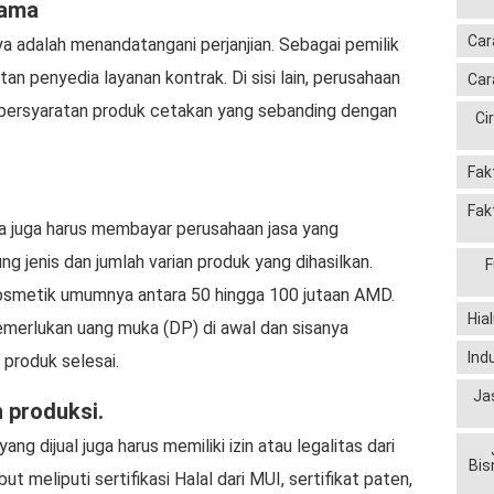
sama
Car
ya adalah menandatangani perjanjian. Sebagai pemilik
n penyedia layanan kontrak. Di sisi lain, perusahaan
Car
 persyaratan produk cetakan yang sebanding dengan
Ci
Fak
Fak
a juga harus membayar perusahaan jasa yang
ng jenis dan jumlah varian produk yang dihasilkan.
F
kosmetik umumnya antara 50 hingga 100 jutaan AMD.
Hia
merlukan uang muka (DP) di awal dan sisanya
Ind
produk selesai.
Ja
 produksi.
ng dijual juga harus memiliki izin atau legalitas dari
Bis
 meliputi sertifikasi Halal dari MUI, sertifikat paten,