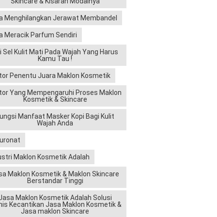
Skincare & Kisaran Modalnya
a Menghilangkan Jerawat Membandel
a Meracik Parfum Sendiri
ri Sel Kulit Mati Pada Wajah Yang Harus
Kamu Tau !
tor Penentu Juara Maklon Kosmetik
tor Yang Mempengaruhi Proses Maklon
Kosmetik & Skincare
ungsi Manfaat Masker Kopi Bagi Kulit
Wajah Anda
luronat
ustri Maklon Kosmetik Adalah
sa Maklon Kosmetik & Maklon Skincare
Berstandar Tinggi
Jasa Maklon Kosmetik Adalah Solusi
nis Kecantikan Jasa Maklon Kosmetik &
Jasa maklon Skincare