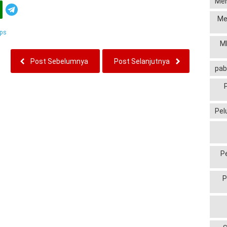
Men
Telegram
Me
ps
MP
Post Sebelumnya
Post Selanjutnya
pab
Pel
P
P