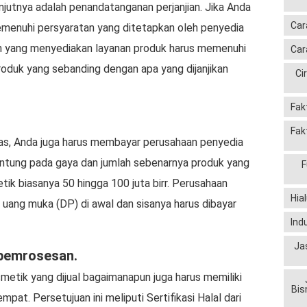
anjutnya adalah penandatanganan perjanjian. Jika Anda
Car
emenuhi persyaratan yang ditetapkan oleh penyedia
haan yang menyediakan layanan produk harus memenuhi
Car
oduk yang sebanding dengan apa yang dijanjikan
Ci
Fak
Fak
as, Anda juga harus membayar perusahaan penyedia
gantung pada gaya dan jumlah sebenarnya produk yang
F
tik biasanya 50 hingga 100 juta birr. Perusahaan
Hia
ang muka (DP) di awal dan sisanya harus dibayar
Ind
Ja
 pemrosesan.
metik yang dijual bagaimanapun juga harus memiliki
Bis
mpat. Persetujuan ini meliputi Sertifikasi Halal dari