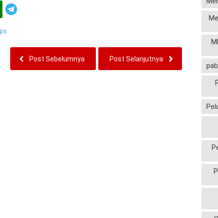
Men
Telegram
Me
ips
MP
Post Sebelumnya
Post Selanjutnya
pab
Pel
P
P