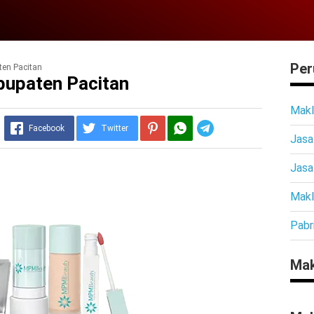
Per
ten Pacitan
bupaten Pacitan
Makl
Telegram
Facebook
Twitter
Jasa
Jasa
Makl
Pabr
Mak