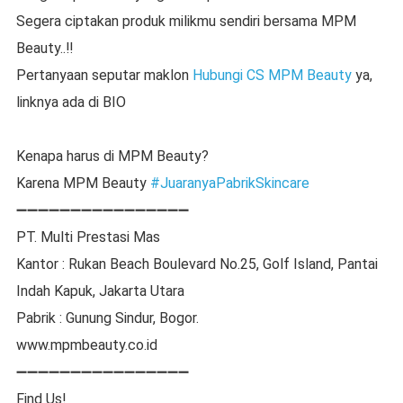
Segera ciptakan produk milikmu sendiri bersama MPM
Beauty..‼️
Pertanyaan seputar maklon
Hubungi CS MPM Beauty
ya,
linknya ada di BIO
Kenapa harus di MPM Beauty?
Karena MPM Beauty
#JuaranyaPabrikSkincare
➖➖➖➖➖➖➖➖➖➖➖➖➖➖➖➖⁣⁣
PT. Multi Prestasi Mas
Kantor : Rukan Beach Boulevard No.25, Golf Island, Pantai
Indah Kapuk, Jakarta Utara
Pabrik : Gunung Sindur, Bogor.
www.mpmbeauty.co.id
➖➖➖➖➖➖➖➖➖➖➖➖➖➖➖➖⁣⁣⁣
Find Us!⁣⁣⁣