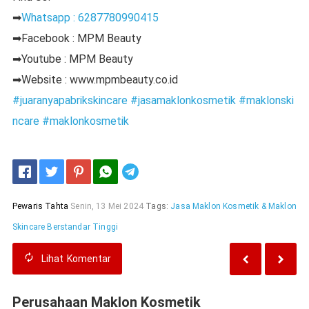
➡
Whatsapp : 6287780990415
➡Facebook : MPM Beauty
➡Youtube : MPM Beauty
➡Website : www.mpmbeauty.co.id
#juaranyapabrikskincare
#jasamaklonkosmetik
#maklonski
ncare
#maklonkosmetik
Telegram
Pewaris Tahta
Senin, 13 Mei 2024
Tags:
Jasa Maklon Kosmetik & Maklon
Skincare Berstandar Tinggi
Lihat
Komentar
Perusahaan Maklon Kosmetik