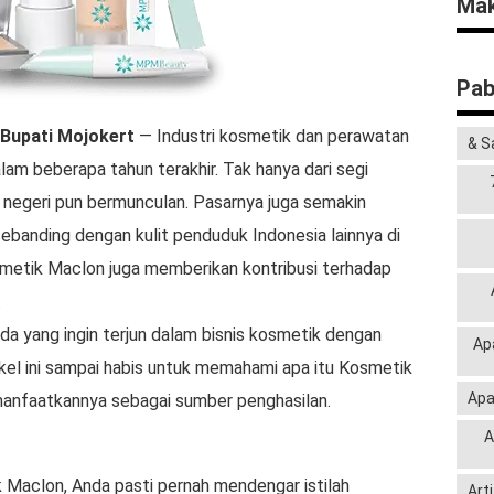
Mak
Pab
Bupati Mojokert
— Industri kosmetik dan perawatan
& S
alam beberapa tahun terakhir. Tak hanya dari segi
 negeri pun bermunculan. Pasarnya juga semakin
banding dengan kulit penduduk Indonesia lainnya di
kosmetik Maclon juga memberikan kontribusi terhadap
.
da yang ingin terjun dalam bisnis kosmetik dengan
Ap
kel ini sampai habis untuk memahami apa itu Kosmetik
Apa
anfaatkannya sebagai sumber penghasilan.
A
Maclon, Anda pasti pernah mendengar istilah
Art