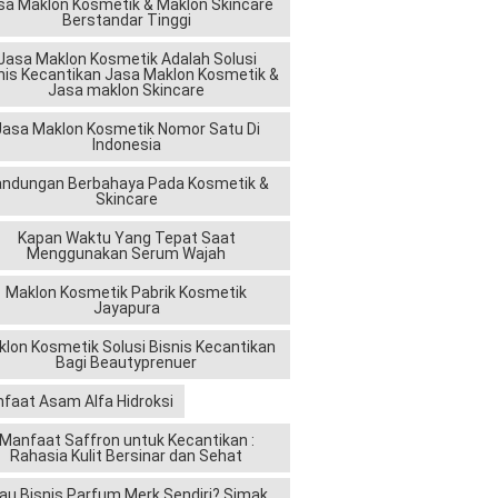
sa Maklon Kosmetik & Maklon Skincare
Berstandar Tinggi
Jasa Maklon Kosmetik Adalah Solusi
nis Kecantikan Jasa Maklon Kosmetik &
Jasa maklon Skincare
Jasa Maklon Kosmetik Nomor Satu Di
Indonesia
andungan Berbahaya Pada Kosmetik &
Skincare
Kapan Waktu Yang Tepat Saat
Menggunakan Serum Wajah
Maklon Kosmetik Pabrik Kosmetik
Jayapura
lon Kosmetik Solusi Bisnis Kecantikan
Bagi Beautyprenuer
faat Asam Alfa Hidroksi
Manfaat Saffron untuk Kecantikan :
Rahasia Kulit Bersinar dan Sehat
au Bisnis Parfum Merk Sendiri? Simak