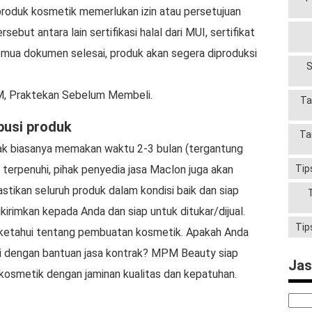
 produk kosmetik memerlukan izin atau persetujuan
sebut antara lain sertifikasi halal dari MUI, sertifikat
emua dokumen selesai, produk akan segera diproduksi
S
M, Praktekan Sebelum Membeli.
Ta
ibusi produk
Ta
ak biasanya memakan waktu 2-3 bulan (tergantung
 terpenuhi, pihak penyedia jasa Maclon juga akan
Tip
tikan seluruh produk dalam kondisi baik dan siap
ikirimkan kepada Anda dan siap untuk ditukar/dijual.
Tip
a ketahui tentang pembuatan kosmetik. Apakah Anda
i dengan bantuan jasa kontrak? MPM Beauty siap
Jas
smetik dengan jaminan kualitas dan kepatuhan.