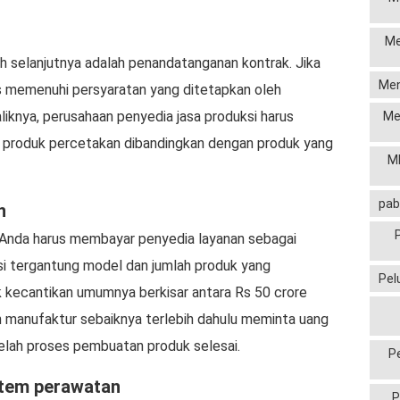
Me
h selanjutnya adalah penandatanganan kontrak. Jika
Men
s memenuhi persyaratan yang ditetapkan oleh
liknya, perusahaan penyedia jasa produksi harus
Me
n produk percetakan dibandingkan dengan produk yang
MP
pab
n
 Anda harus membayar penyedia layanan sebagai
asi tergantung model dan jumlah produk yang
Pel
k kecantikan umumnya berkisar antara Rs 50 crore
n manufaktur sebaiknya terlebih dahulu meminta uang
elah proses pembuatan produk selesai.
P
stem perawatan
P