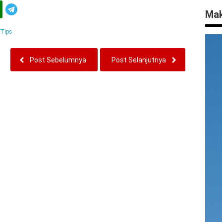
Telegram
Mak
Tips
Post Sebelumnya
Post Selanjutnya