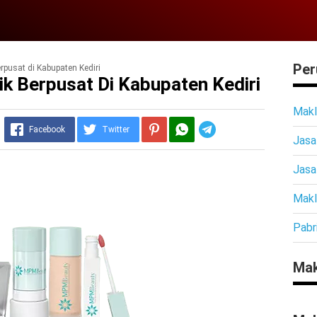
Per
rpusat di Kabupaten Kediri
k Berpusat Di Kabupaten Kediri
Makl
Telegram
Facebook
Twitter
Jasa
Jasa
Makl
Pabr
Mak