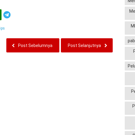
Men
Me
Telegram
MP
ips
pab
Post Sebelumnya
Post Selanjutnya
Pel
P
P