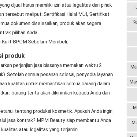
ang dijual harus memiliki izin atau legalitas dari pihak
tersebut meliputi Sertifikasi Halal MUI, Sertifikat
K
emua dokumen diselesaikan, produk akan segera
trak pilihan Anda.
n Kulit BPOM Sebelum Membeli.
si produk
rkan perjanjian jasa biasanya memakan waktu 2
Mak
uk). Setelah semua pesanan selesai, penyedia layanan
Man
aan kualitas untuk memastikan semua barang dalam
njutkan, barang tentu akan dikirimkan kepada Anda dan
M
ketahui tentang produksi kosmetik. Apakah Anda ingin
alui jasa kontrak? MPM Beauty siap membantu Anda
Me
alitas atau legalitas yang terjamin.