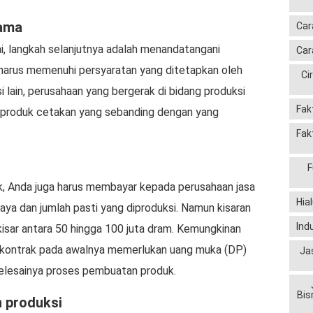
rama
Car
, langkah selanjutnya adalah menandatangani
Car
 harus memenuhi persyaratan yang ditetapkan oleh
Ci
si lain, perusahaan yang bergerak di bidang produksi
Fak
n produk cetakan yang sebanding dengan yang
Fak
F
k, Anda juga harus membayar kepada perusahaan jasa
Hia
gaya dan jumlah pasti yang diproduksi. Namun kisaran
Ind
isar antara 50 hingga 100 juta dram. Kemungkinan
 kontrak pada awalnya memerlukan uang muka (DP)
Ja
selesainya proses pembuatan produk.
Bis
 produksi