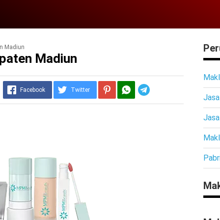
Per
en Madiun
upaten Madiun
Makl
Telegram
Facebook
Twitter
Jasa
Jasa
Makl
Pabr
Mak