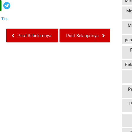
Men
Telegram
Me
:
Tips
MP
Post Sebelumnya
Post Selanjutnya
pab
Pel
P
P