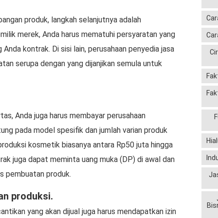
Car
ngan produk, langkah selanjutnya adalah
emilik merek, Anda harus mematuhi persyaratan yang
Car
Anda kontrak. Di sisi lain, perusahaan penyedia jasa
Ci
atan serupa dengan yang dijanjikan semula untuk
Fak
Fak
rtas, Anda juga harus membayar perusahaan
F
ntung pada model spesifik dan jumlah varian produk
Hia
produksi kosmetik biasanya antara Rp50 juta hingga
Ind
rak juga dapat meminta uang muka (DP) di awal dan
ses pembuatan produk.
Ja
n produksi.
Bis
antikan yang akan dijual juga harus mendapatkan izin