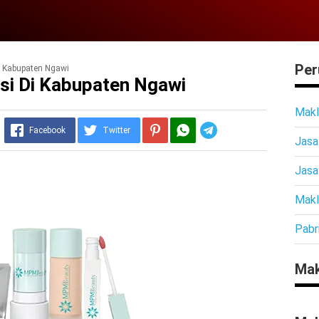
Per
i Kabupaten Ngawi
si Di Kabupaten Ngawi
Makl
Telegram
Facebook
Twitter
Jasa
Jasa
Makl
Pabr
Mak