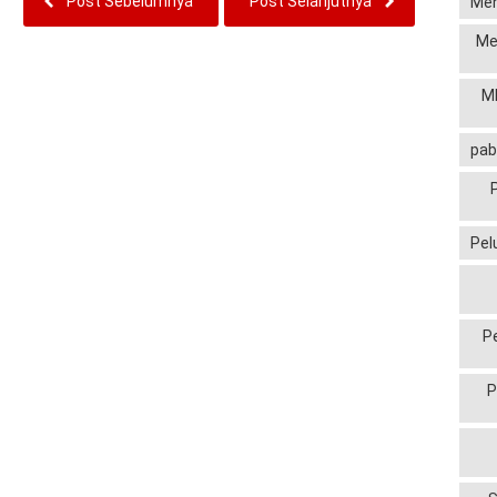
Post Sebelumnya
Post Selanjutnya
Men
Me
MP
pab
Pel
P
P