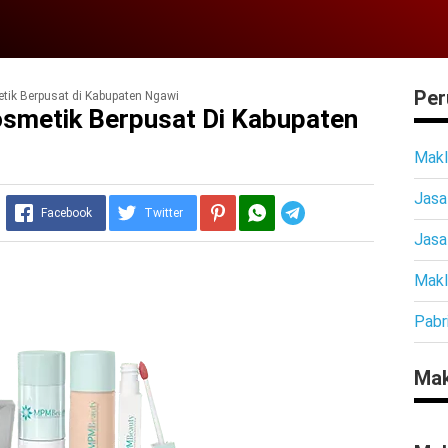
Per
ik Berpusat di Kabupaten Ngawi
smetik Berpusat Di Kabupaten
Makl
Jasa
Telegram
Facebook
Twitter
Jasa
Makl
Pabr
Mak