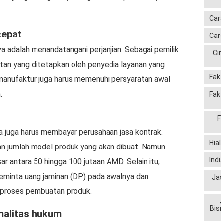
Car
cepat
Car
ya adalah menandatangani perjanjian. Sebagai pemilik
Ci
tan yang ditetapkan oleh penyedia layanan yang
Fak
sa manufaktur juga harus memenuhi persyaratan awal
.
Fak
F
 juga harus membayar perusahaan jasa kontrak.
Hia
dan jumlah model produk yang akan dibuat. Namun
Ind
ar antara 50 hingga 100 jutaan AMD. Selain itu,
eminta uang jaminan (DP) pada awalnya dan
Ja
 proses pembuatan produk.
Bis
malitas hukum