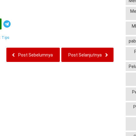
Men
Me
Telegram
MP
:
Tips
pab
Post Sebelumnya
Post Selanjutnya
Pel
P
P