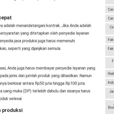
Car
cepat
Car
nya adalah menandatangani kontrak. Jika Anda adalah
Ci
ersyaratan yang ditetapkan oleh penyedia layanan
Fak
n penyedia jasa produksi juga harus memenuhi
an, seperti yang dijanjikan semula.
Fak
F
asi, Anda juga harus membayar penyedia layanan yang
Hia
 pada jenis dan jumlah produk yang dihasilkan. Namun
Ind
ya berkisar antara Rp50 juta hingga Rp100 juta.
 uang muka (DP) terlebih dahulu dan sisanya harus
Ja
oduk selesai.
Bis
 produksi