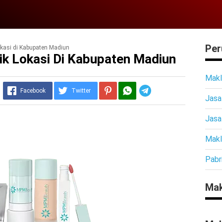
Per
kasi di Kabupaten Madiun
ik Lokasi Di Kabupaten Madiun
Makl
Telegram
Facebook
Twitter
Jasa
Jasa
Makl
Pabr
Mak