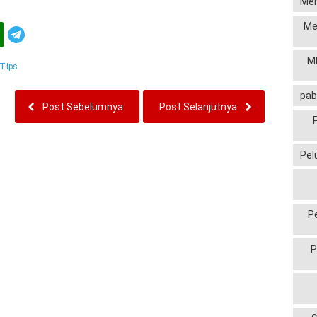
Men
Me
Telegram
MP
Tips
pab
Post Sebelumnya
Post Selanjutnya
Pel
P
P