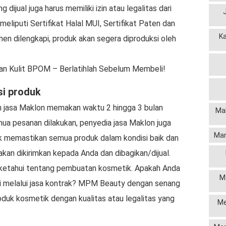
 dijual juga harus memiliki izin atau legalitas dari
eliputi Sertifikat Halal MUI, Sertifikat Paten dan
K
n dilengkapi, produk akan segera diproduksi oleh
.
an Kulit BPOM – Berlatihlah Sebelum Membeli!
si produk
 jasa Maklon memakan waktu 2 hingga 3 bulan
Mak
mua pesanan dilakukan, penyedia jasa Maklon juga
Man
uk memastikan semua produk dalam kondisi baik dan
akan dikirimkan kepada Anda dan dibagikan/dijual.
a ketahui tentang pembuatan kosmetik. Apakah Anda
M
i melalui jasa kontrak? MPM Beauty dengan senang
uk kosmetik dengan kualitas atau legalitas yang
Me