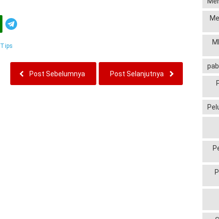
Men
Me
Telegram
MP
:
Tips
pab
Post Sebelumnya
Post Selanjutnya
Pel
P
P