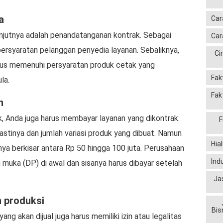
a
Car
anjutnya adalah penandatanganan kontrak. Sebagai
Car
ersyaratan pelanggan penyedia layanan. Sebaliknya,
Ci
arus memenuhi persyaratan produk cetak yang
Fak
la.
Fak
n
, Anda juga harus membayar layanan yang dikontrak.
F
pastinya dan jumlah variasi produk yang dibuat. Namun
Hia
nya berkisar antara Rp 50 hingga 100 juta. Perusahaan
Ind
uka (DP) di awal dan sisanya harus dibayar setelah
Ja
 produksi
Bis
ang akan dijual juga harus memiliki izin atau legalitas