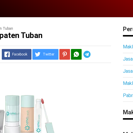
Per
en Tuban
upaten Tuban
Makl
Telegram
Facebook
Twitter
Jasa
Jasa
Makl
Pabr
Mak