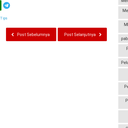
Men
Telegram
Me
:
Tips
MP
Post Sebelumnya
Post Selanjutnya
pab
Pel
P
P