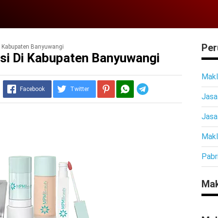
Per
i Kabupaten Banyuwangi
si Di Kabupaten Banyuwangi
Makl
Telegram
Facebook
Twitter
Jasa
Jasa
Makl
Pabr
Mak