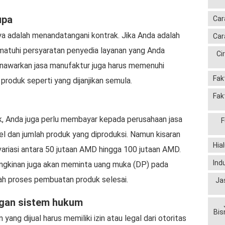
upa
Car
nya adalah menandatangani kontrak. Jika Anda adalah
Car
matuhi persyaratan penyedia layanan yang Anda
Ci
 menawarkan jasa manufaktur juga harus memenuhi
Fak
roduk seperti yang dijanjikan semula.
Fak
k, Anda juga perlu membayar kepada perusahaan jasa
F
el dan jumlah produk yang diproduksi. Namun kisaran
Hia
variasi antara 50 jutaan AMD hingga 100 jutaan AMD.
Ind
ngkinan juga akan meminta uang muka (DP) pada
lah proses pembuatan produk selesai.
Ja
gan sistem hukum
Bis
yang dijual harus memiliki izin atau legal dari otoritas