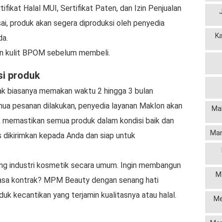
ifikat Halal MUI, Sertifikat Paten, dan Izin Penjualan
, produk akan segera diproduksi oleh penyedia
K
da.
an kulit BPOM sebelum membeli.
si produk
ak biasanya memakan waktu 2 hingga 3 bulan
emua pesanan dilakukan, penyedia layanan Maklon akan
Mak
k memastikan semua produk dalam kondisi baik dan
Man
s dikirimkan kepada Anda dan siap untuk
tang industri kosmetik secara umum. Ingin membangun
M
 jasa kontrak? MPM Beauty dengan senang hati
kecantikan yang terjamin kualitasnya atau halal.
Me