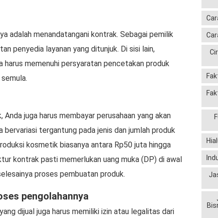
Car
nya adalah menandatangani kontrak. Sebagai pemilik
Car
 penyedia layanan yang ditunjuk. Di sisi lain,
Ci
uga harus memenuhi persyaratan pencetakan produk
Fak
 semula.
Fak
, Anda juga harus membayar perusahaan yang akan
F
 bervariasi tergantung pada jenis dan jumlah produk
Hia
produksi kosmetik biasanya antara Rp50 juta hingga
Ind
tur kontrak pasti memerlukan uang muka (DP) di awal
 selesainya proses pembuatan produk.
Ja
roses pengolahannya
Bis
ng dijual juga harus memiliki izin atau legalitas dari