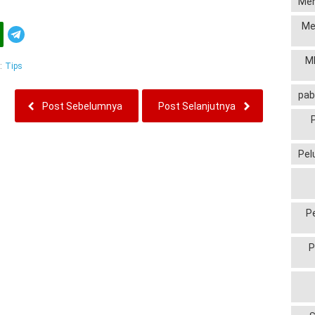
Men
Me
Telegram
MP
:
Tips
pab
Post Sebelumnya
Post Selanjutnya
Pel
P
P