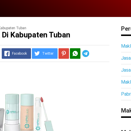
Per
Kabupaten Tuban
 Di Kabupaten Tuban
Makl
Telegram
Facebook
Twitter
Jasa
Jasa
Makl
Pabr
Mak