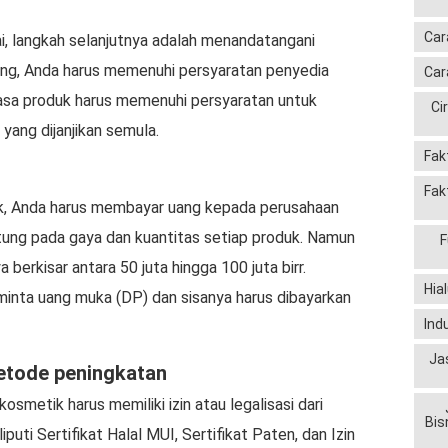
Car
, langkah selanjutnya adalah menandatangani
gang, Anda harus memenuhi persyaratan penyedia
Car
n jasa produk harus memenuhi persyaratan untuk
Ci
ang dijanjikan semula.
Fak
Fak
k, Anda harus membayar uang kepada perusahaan
ntung pada gaya dan kuantitas setiap produk. Namun
F
berkisar antara 50 juta hingga 100 juta birr.
Hia
inta uang muka (DP) dan sisanya harus dibayarkan
Ind
Ja
etode peningkatan
kosmetik harus memiliki izin atau legalisasi dari
Bis
puti Sertifikat Halal MUI, Sertifikat Paten, dan Izin