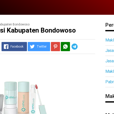
Per
Kabupaten Bondowoso
asi Kabupaten Bondowoso
Makl
Telegram
Facebook
Twitter
Jasa
Jasa
Makl
Pabr
Mak