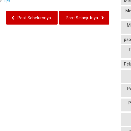
Men
s:
Tips
Me
Post Sebelumnya
Post Selanjutnya
MP
pab
Pel
P
P