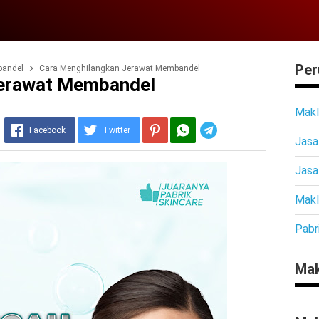
Per
bandel
Cara Menghilangkan Jerawat Membandel
Jerawat Membandel
Makl
Telegram
Facebook
Twitter
Jasa
Jasa
Makl
Pabr
Mak