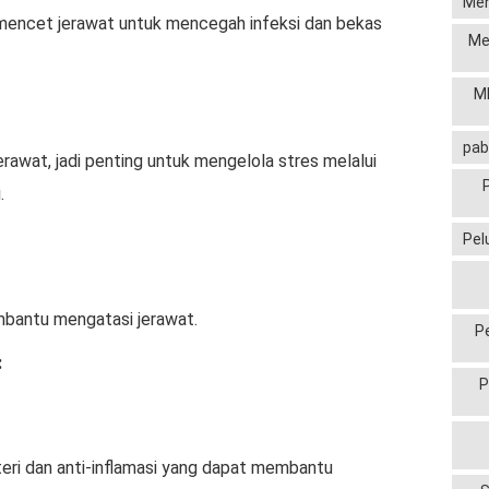
Men
mencet jerawat untuk mencegah infeksi dan bekas
Me
MP
pab
awat, jadi penting untuk mengelola stres melalui
.
Pel
bantu mengatasi jerawat.
P
:
P
teri dan anti-inflamasi yang dapat membantu