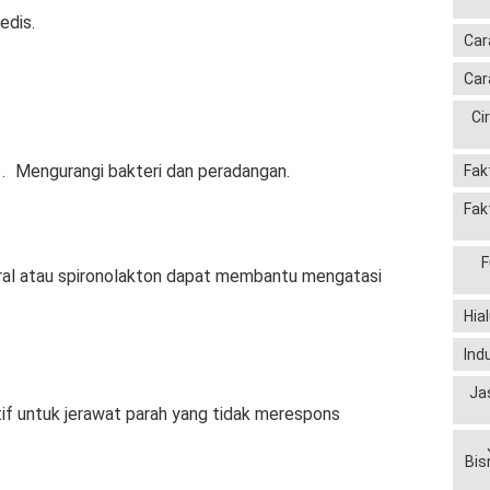
edis.
Car
Car
Ci
Mengurangi bakteri dan peradangan.
Fak
Fak
F
oral atau spironolakton dapat membantu mengatasi
Hia
Ind
Ja
if untuk jerawat parah yang tidak merespons
Bis