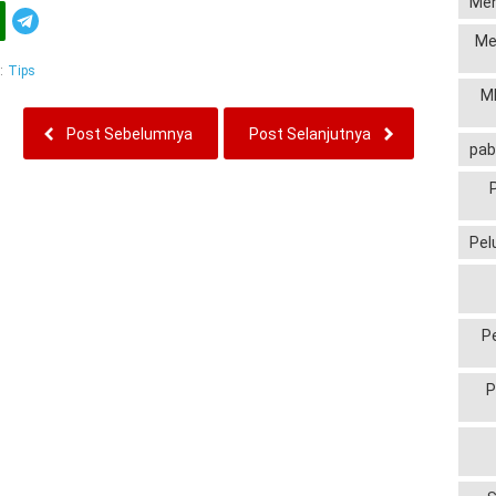
Men
Telegram
Me
:
Tips
MP
Post Sebelumnya
Post Selanjutnya
pab
Pel
P
P