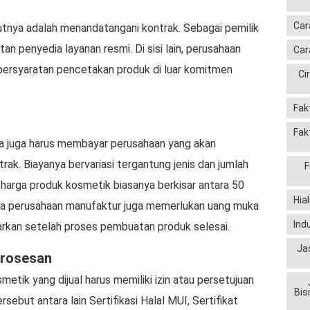
Car
jutnya adalah menandatangani kontrak. Sebagai pemilik
n penyedia layanan resmi. Di sisi lain, perusahaan
Car
persyaratan pencetakan produk di luar komitmen
Ci
Fak
Fak
a juga harus membayar perusahaan yang akan
ak. Biayanya bervariasi tergantung jenis dan jumlah
F
 harga produk kosmetik biasanya berkisar antara 50
Hia
nya perusahaan manufaktur juga memerlukan uang muka
Ind
yarkan setelah proses pembuatan produk selesai.
Ja
mrosesan
metik yang dijual harus memiliki izin atau persetujuan
Bis
sebut antara lain Sertifikasi Halal MUI, Sertifikat