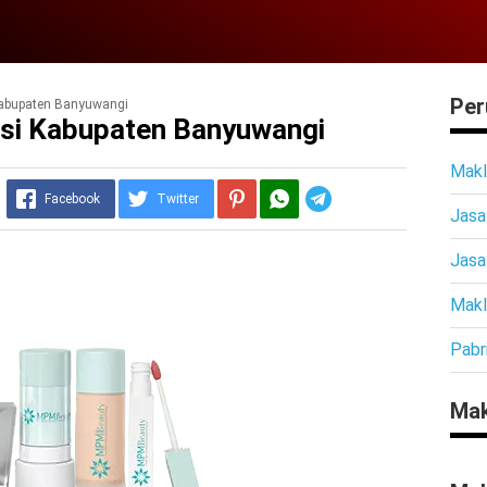
Per
Kabupaten Banyuwangi
si Kabupaten Banyuwangi
Makl
Telegram
Facebook
Twitter
Jasa
Jasa
Makl
Pabr
Mak