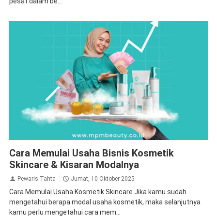
pesat dalam be...
Cara Memulai Usaha Bisnis Kosmetik Skincare & Kisaran
Cara Memulai Usaha Bisnis Kosmetik
Modalnya
Skincare & Kisaran Modalnya
Pewaris Tahta
Jumat, 10 Oktober 2025
Cara Memulai Usaha Kosmetik Skincare Jika kamu sudah
mengetahui berapa modal usaha kosmetik, maka selanjutnya
kamu perlu mengetahui cara mem...